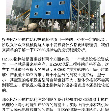
投资HZS60搅拌站和投资其他项目一样的，否有一定的风险，
所以兴平双立机械提醒大家不管投资什么都要比较谨慎。我们
来简单的了解一下HZS60搅拌站的投资利润分析。
HZS60搅拌站是否赚钱和两个方面有关，一个就是设备投资成
本，一个就是带来的利润。HZS60混凝土搅拌站价格不高，这
主要与其型号有很大的关系，HZS60混搅拌站理论上每小时能
够生产混凝土60立方米，属于小型号的混凝土搅拌站，型号
小，其配置的各项设备型号自然也就不大，整体价格就不会高
到哪里去，所以说60混凝土搅拌站的设备投资成本还是比较低
的。
那么HZS60搅拌站利润如何呢？我们都知道HZS60混凝土搅拌
站理论上每小时能生产60方的混凝土，实际上由于原材料供应
及工人操作熟练程度的的影响，HZS60混凝土搅拌站每小时能