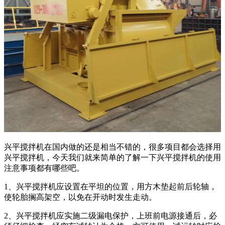
兴平搅拌机在国内做的还是相当不错的，很多项目都会选择用
兴平搅拌机，今天我们就来简单的了解一下兴平搅拌机的使用
注意事项都有哪些吧。
1、兴平搅拌机应设置在平坦的位置，用方木垫起前后轮轴，
使轮胎搁高架空，以免在开动时发生走动。
2、兴平搅拌机应实施二级漏电保护，上班前电源接通后，必