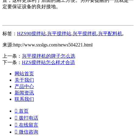
置，这样更加利于后面的施工方便。另外要提醒的一点就是一
定要保证设备的良好接地。
标签：
HZS90搅拌站
,
兴平搅拌站
,
兴平搅拌机
,
兴平配料机
,
来源:http://www.sxslgs.com/news504221.html
上一条：
兴平搅拌机的牌子怎么选
下一条：
HZS搅拌站怎么样才合适
网站首页
关于我们
产品中心
新闻资讯
联系我们

首页

拨打电话

在线留言

微信咨询