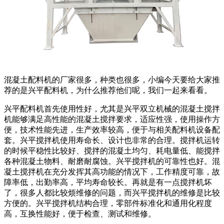
混凝土配料机的厂家很多，种类也很多，小编今天要给大家推
荐的是兴平配料机，为什么推荐他们呢，我们一起来看看。
兴平配料机首先使用性好，尤其是兴平双立机械的混凝土搅拌
机能够满足高性能的混凝土搅拌要求，适应性强，使用操作方
便，技术性能先进，生产效率较高，便于与相关配料机设备配
套。兴平搅拌机使用寿命长、设计也非常的合理。搅拌机运转
的时候平稳性比较好、搅拌的混凝土均匀、耗电量低、能搅拌
各种混凝土物料、耐磨耐腐蚀。兴平搅拌机的可靠性也好。混
凝土搅拌机在充分发挥其高功能的情况下，工作精度可靠，故
障率低，出勤率高，平均寿命较长。再就是有一点搅拌机坏
了，很多人都比较烦维修的问题，而兴平搅拌机的维修是比较
方便的。兴平搅拌机结构合理，零部件标准化和通用化程度
高，互换性能好，便于检查、测试和维修。